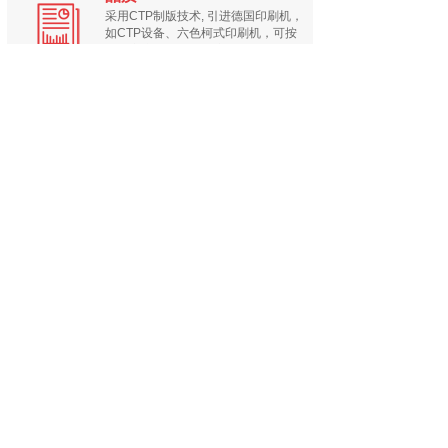
采用CTP制版技术, 引进德国印刷机，
如CTP设备、六色柯式印刷机，可按
不同客户的要求提供度身订做的全数
码化印刷服务
价格优惠
全自动生产线降低人工成本, 20年的规
模及采购经验能接洽较优质价廉的供
应商。有先进的电脑做刀模，配合调
整全自动啤机.....
交货期短
资深的印刷经验省去很多不必要的交
流，打样迅速，**安排生产。 秉承严
谨的工作态度和坚持信念的服务精
神.....
新闻资讯
/NEWS
信封标准设计印刷常识
2022-04-18